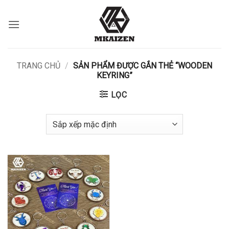
Bỏ
qua
nội
dung
TRANG CHỦ
/
SẢN PHẨM ĐƯỢC GẮN THẺ “WOODEN
KEYRING”
LỌC