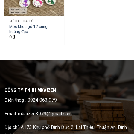
MÓC KHÓA GỖ
Móc khóa gỗ 12 cung
hoàng đạo
0
₫
CÔNG TY TNHH MKAIZEN
Điện thoại: 0924 063 979
Email: mkaizen3979@gmail.com
Địa chỉ: A173 Khu phố Bình Đức 2, Lái Thiêu, Thuận An, Bình