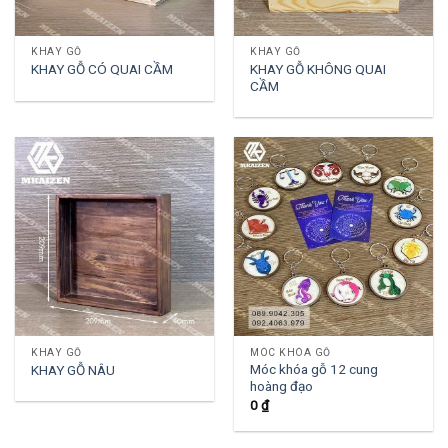
KHAY GỖ
KHAY GỖ
KHAY GỖ KHÔNG QUAI
KHAY GỖ CÓ QUAI CẦM
CẦM
KHAY GỖ
MÓC KHÓA GỖ
Móc khóa gỗ 12 cung
KHAY GỖ NÂU
hoàng đạo
0
₫