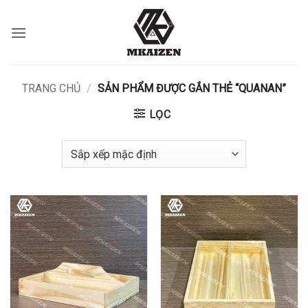
Bỏ
qua
nội
dung
TRANG CHỦ
/
SẢN PHẨM ĐƯỢC GẮN THẺ “QUANAN”
LỌC