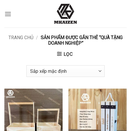
Bỏ
qua
nội
dung
TRANG CHỦ
/
SẢN PHẨM ĐƯỢC GẮN THẺ “QUÀ TẶNG
DOANH NGHIỆP”
LỌC