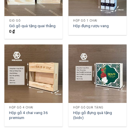
GIỎ GỖ
HỘP GỖ 1 CHAI
Giỏ gỗ quà tặng quai thẳng
Hộp đựng rượu vang
0
₫
HỘP GỖ 4 CHAI
HỘP GỖ QUÀ TẶNG
Hộp gỗ 4 chai vang 36
Hộp gỗ đựng quà tặng
premium
(bidv)