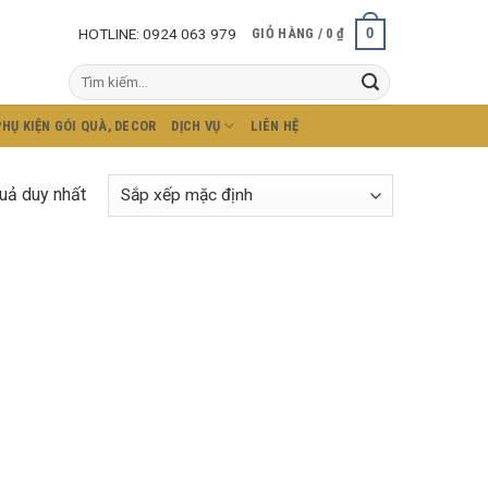
HOTLINE: 0924 063 979
0
GIỎ HÀNG /
0
₫
Tìm
kiếm:
PHỤ KIỆN GÓI QUÀ, DECOR
DỊCH VỤ
LIÊN HỆ
quả duy nhất