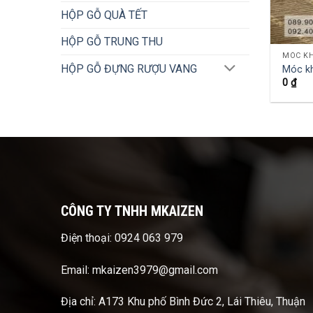
HỘP GỖ QUÀ TẾT
HỘP GỖ TRUNG THU
MÓC K
HỘP GỖ ĐỰNG RƯỢU VANG
Móc k
0
₫
CÔNG TY TNHH MKAIZEN
Điện thoại: 0924 063 979
Email: mkaizen3979@gmail.com
Địa chỉ: A173 Khu phố Bình Đức 2, Lái Thiêu, Thuận