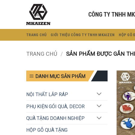
Bỏ
qua
CÔNG TY TNHH MK
nội
dung
TRANG CHỦ
GIỚI THIỆU CÔNG TY TNHH MKAIZEN
HỘP GỖ 
TRANG CHỦ
/
SẢN PHẨM ĐƯỢC GẮN THẺ
DANH MỤC SẢN PHẨM
NỘI THẤT LẮP RÁP
PHỤ KIỆN GÓI QUÀ, DECOR
QUÀ TẶNG DOANH NGHIỆP
HỘP GỖ QUÀ TẶNG