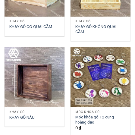
KHAY GỖ
KHAY GỖ
KHAY GỖ KHÔNG QUAI
KHAY GỖ CÓ QUAI CẦM
CẦM
KHAY GỖ
MÓC KHÓA GỖ
Móc khóa gỗ 12 cung
KHAY GỖ NÂU
hoàng đạo
0
₫