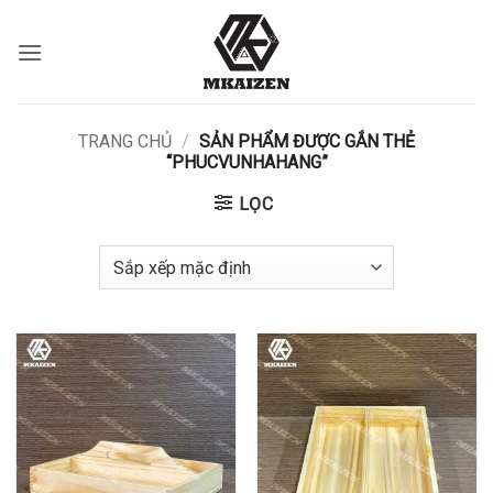
Bỏ
qua
nội
dung
TRANG CHỦ
/
SẢN PHẨM ĐƯỢC GẮN THẺ
“PHUCVUNHAHANG”
LỌC