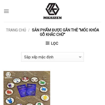
Bỏ
qua
nội
dung
TRANG CHỦ
/
SẢN PHẨM ĐƯỢC GẮN THẺ “MÓC KHÓA
GỖ KHẮC CHỮ”
LỌC