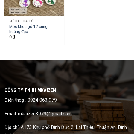
MÓC KHÓA GỖ
Móc khóa gỗ 12 cung
hoàng đạo
0
₫
CÔNG TY TNHH MKAIZEN
Điện thoại: 0924 063 979
Email: mkaizen3979@gmail.com
Địa chỉ: A173 Khu phố Bình Đức 2, Lái Thiêu, Thuận An, Bình