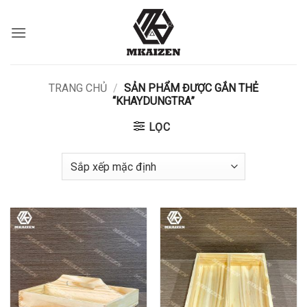
Bỏ
qua
nội
dung
TRANG CHỦ
/
SẢN PHẨM ĐƯỢC GẮN THẺ
“KHAYDUNGTRA”
LỌC