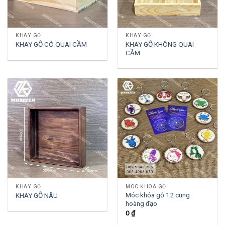
KHAY GỖ
KHAY GỖ
KHAY GỖ KHÔNG QUAI
KHAY GỖ CÓ QUAI CẦM
CẦM
KHAY GỖ
MÓC KHÓA GỖ
Móc khóa gỗ 12 cung
KHAY GỖ NÂU
hoàng đạo
0
₫