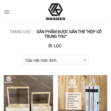
Bỏ
qua
nội
dung
TRANG CHỦ
/
SẢN PHẨM ĐƯỢC GẮN THẺ “HỘP GỖ
TRUNG THU”
LỌC