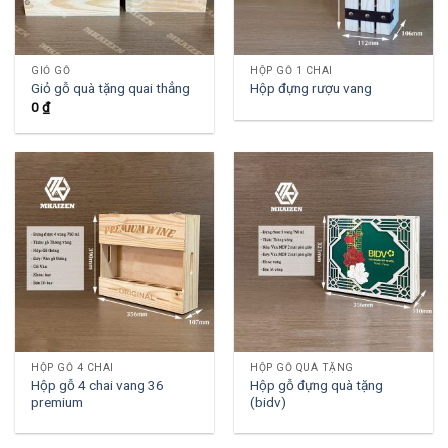
GIỎ GỖ
HỘP GỖ 1 CHAI
Giỏ gỗ quà tặng quai thẳng
Hộp đựng rượu vang
0
₫
HỘP GỖ 4 CHAI
HỘP GỖ QUÀ TẶNG
Hộp gỗ 4 chai vang 36
Hộp gỗ đựng quà tặng
premium
(bidv)