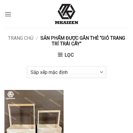
Bỏ
qua
nội
dung
TRANG CHỦ
/
SẢN PHẨM ĐƯỢC GẮN THẺ “GIỎ TRANG
TRÍ TRÁI CÂY”
LỌC