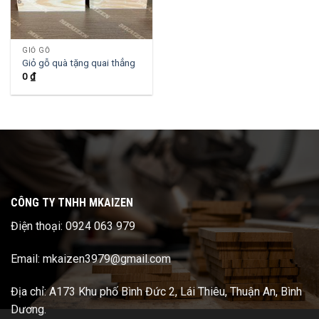
GIỎ GỖ
Giỏ gỗ quà tặng quai thẳng
0
₫
CÔNG TY TNHH MKAIZEN
Điện thoại: 0924 063 979
Email: mkaizen3979@gmail.com
Địa chỉ: A173 Khu phố Bình Đức 2, Lái Thiêu, Thuận An, Bình
Dương.