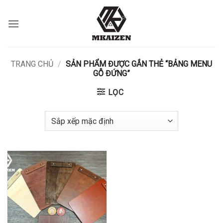
Bỏ
qua
nội
dung
TRANG CHỦ
/
SẢN PHẨM ĐƯỢC GẮN THẺ “BẢNG MENU
GỖ ĐỨNG”
LỌC