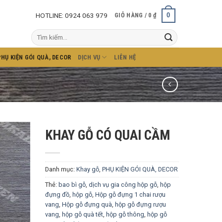
HOTLINE: 0924 063 979
0
GIỎ HÀNG /
0
₫
Tìm
kiếm:
PHỤ KIỆN GÓI QUÀ, DECOR
DỊCH VỤ
LIÊN HỆ
KHAY GỖ CÓ QUAI CẦM
Danh mục:
Khay gỗ
,
PHỤ KIỆN GÓI QUÀ, DECOR
Thẻ:
bao bì gỗ
,
dịch vụ gia công hộp gỗ
,
hộp
đựng đồ
,
hộp gỗ
,
Hộp gỗ đựng 1 chai rượu
vang
,
Hộp gỗ đựng quà
,
hộp gỗ đựng rượu
vang
,
hộp gỗ quà tết
,
hộp gỗ thông
,
hộp gỗ