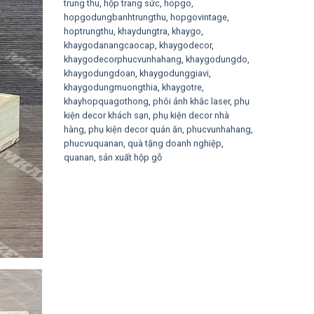
trung thu
,
hộp trang sức
,
hopgo
,
hopgodungbanhtrungthu
,
hopgovintage
,
hoptrungthu
,
khaydungtra
,
khaygo
,
khaygodanangcaocap
,
khaygodecor
,
khaygodecorphucvunhahang
,
khaygodungdo
,
khaygodungdoan
,
khaygodunggiavi
,
khaygodungmuongthia
,
khaygotre
,
khayhopquagothong
,
phôi ảnh khắc laser
,
phụ
kiện decor khách sạn
,
phụ kiện decor nhà
hàng
,
phụ kiện decor quán ăn
,
phucvunhahang
,
phucvuquanan
,
quà tặng doanh nghiệp
,
quanan
,
sản xuất hộp gỗ