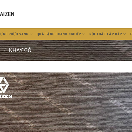
AIZEN
ĐỰNG RƯỢU VANG
QUÀ TẶNG DOANH NGHIỆP
NỘI THẤT LẮP RÁP
R
/
KHAY GỖ