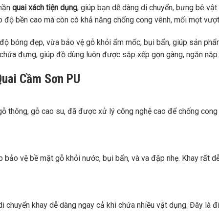
phần
quai xách tiện dụng
, giúp bạn dễ dàng di chuyển, bưng bê vật
o độ bền cao mà còn có khả năng chống cong vênh, mối mọt vượt 
độ bóng đẹp, vừa bảo vệ gỗ khỏi ẩm mốc, bụi bẩn, giúp sản phẩm l
 chứa đựng, giúp đồ dùng luôn được sắp xếp gọn gàng, ngăn nắp.
Quai Cầm Sơn PU
ỗ thông, gỗ cao su, đã được xử lý công nghệ cao để chống cong v
 bảo vệ bề mặt gỗ khỏi nước, bụi bẩn, và va đập nhẹ. Khay rất dễ
ợ di chuyển khay dễ dàng ngay cả khi chứa nhiều vật dụng. Đây là