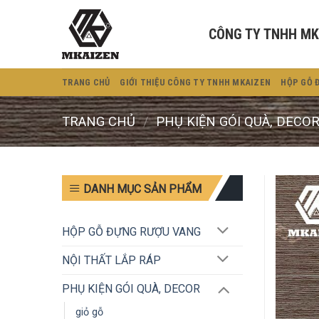
Bỏ
qua
CÔNG TY TNHH MK
nội
dung
TRANG CHỦ
GIỚI THIỆU CÔNG TY TNHH MKAIZEN
HỘP GỖ 
TRANG CHỦ
/
PHỤ KIỆN GÓI QUÀ, DECO
DANH MỤC SẢN PHẨM
HỘP GỖ ĐỰNG RƯỢU VANG
NỘI THẤT LẮP RÁP
PHỤ KIỆN GÓI QUÀ, DECOR
giỏ gỗ