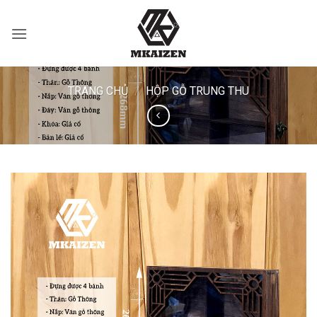
Bỏ
qua
nội
dung
TRANG CHỦ
/
HỘP GỖ TRUNG THU