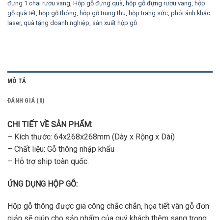
đựng 1 chai rượu vang
,
Hộp gỗ đựng quà
,
hộp gỗ đựng rượu vang
,
hộp
gỗ quà tết
,
hộp gỗ thông
,
hộp gỗ trung thu
,
hộp trang sức
,
phôi ảnh khắc
laser
,
quà tặng doanh nghiệp
,
sản xuất hộp gỗ
MÔ TẢ
ĐÁNH GIÁ (0)
CHI TIẾT VỀ SẢN PHẨM:
– Kích thước: 64x268x268mm (Dày x Rộng x Dài)
– Chất liệu: Gỗ thông nhập khẩu
– Hỗ trợ ship toàn quốc.
ỨNG DỤNG HỘP GỖ:
Hộp gỗ thông được gia công chắc chắn, họa tiết vân gỗ đơn
giản sẽ giúp cho sản phẩm của quý khách thêm sang trọng.