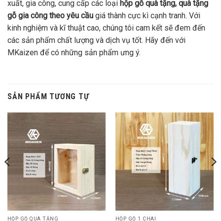
xuất, gia công, cung cấp các loại
hộp gỗ quà tặng, quà tặng
gỗ gia công theo yêu cầu
giá thành cực kì cạnh tranh. Với
kinh nghiệm và kĩ thuật cao, chúng tôi cam kết sẽ đem đến
các sản phẩm chất lượng và dịch vụ tốt. Hãy đến với
MKaizen để có những sản phẩm ưng ý.
SẢN PHẨM TƯƠNG TỰ
HỘP GỖ QUÀ TẶNG
HỘP GỖ 1 CHAI