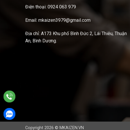
Điện thoại: 0924 063 979
Email: mkaizen3979@gmail.com
Địa chỉ: A173 Khu phố Bình Đức 2, Lái Thiêu, Thuận
An, Bình Dương.
Copyright 2026 © MKAIZEN.VN