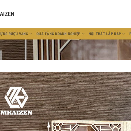
AIZEN
ĐỰNG RƯỢU VANG
QUÀ TẶNG DOANH NGHIỆP
NỘI THẤT LẮP RÁP