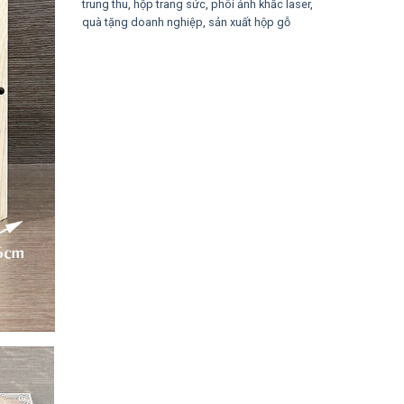
trung thu
,
hộp trang sức
,
phôi ảnh khắc laser
,
quà tặng doanh nghiệp
,
sản xuất hộp gỗ