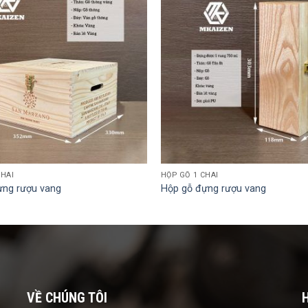
CHAI
HỘP GỖ 1 CHAI
ựng rượu vang
Hộp gỗ đựng rượu vang
VỀ CHÚNG TÔI