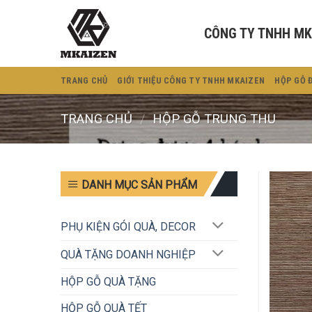
Bỏ
qua
CÔNG TY TNHH MK
nội
dung
TRANG CHỦ
GIỚI THIỆU CÔNG TY TNHH MKAIZEN
HỘP GỖ 
TRANG CHỦ
/
HỘP GỖ TRUNG THU
DANH MỤC SẢN PHẨM
PHỤ KIỆN GÓI QUÀ, DECOR
QUÀ TẶNG DOANH NGHIỆP
HỘP GỖ QUÀ TẶNG
HỘP GỖ QUÀ TẾT