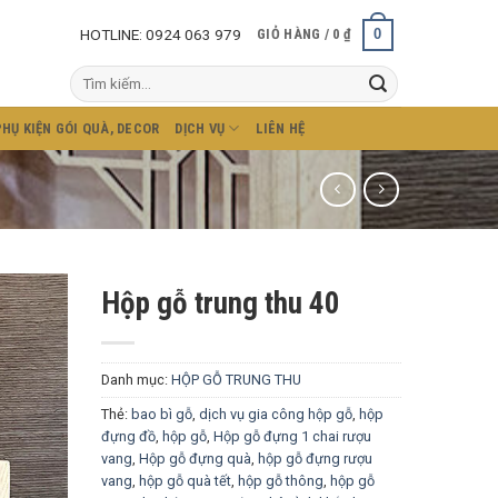
HOTLINE: 0924 063 979
0
GIỎ HÀNG /
0
₫
Tìm
kiếm:
PHỤ KIỆN GÓI QUÀ, DECOR
DỊCH VỤ
LIÊN HỆ
Hộp gỗ trung thu 40
Danh mục:
HỘP GỖ TRUNG THU
Thẻ:
bao bì gỗ
,
dịch vụ gia công hộp gỗ
,
hộp
đựng đồ
,
hộp gỗ
,
Hộp gỗ đựng 1 chai rượu
vang
,
Hộp gỗ đựng quà
,
hộp gỗ đựng rượu
vang
,
hộp gỗ quà tết
,
hộp gỗ thông
,
hộp gỗ