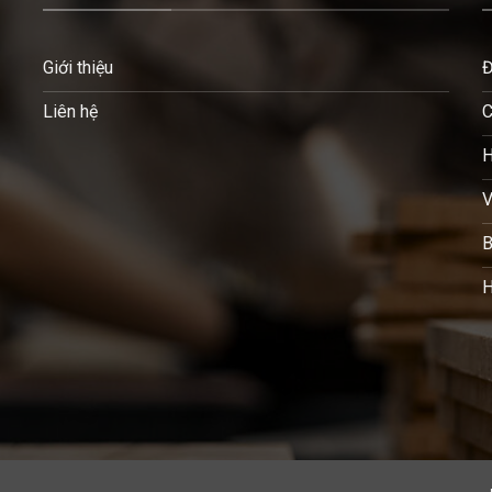
Giới thiệu
Đ
Liên hệ
C
H
V
B
H