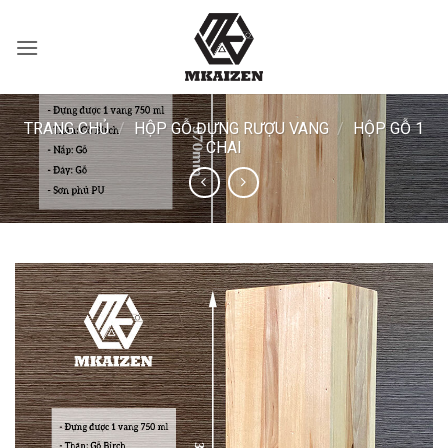
Bỏ
qua
nội
dung
TRANG CHỦ
/
HỘP GỖ ĐỰNG RƯỢU VANG
/
HỘP GỖ 1
CHAI