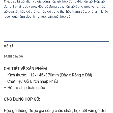
Thẻ:
bao bì gỗ
,
dịch vụ gia công hộp gỗ
,
hộp đựng đồ
,
hộp gỗ
,
Hộp gỗ
đựng 1 chai rượu vang
,
Hộp gỗ đựng quà
,
hộp gỗ đựng rượu vang
,
hộp
gỗ quà tết
,
hộp gỗ thông
,
hộp gỗ trung thu
,
hộp trang sức
,
phôi ảnh khắc
laser
,
quà tặng doanh nghiệp
,
sản xuất hộp gỗ
MÔ TẢ
ĐÁNH GIÁ (0)
CHI TIẾT VỀ SẢN PHẨM:
– Kích thước: 112x145x370mm (Dày x Rộng x Dài)
– Chất liệu: Gỗ Birch nhập khẩu
– Hỗ trợ ship toàn quốc.
ỨNG DỤNG HỘP GỖ:
Hộp gỗ thông được gia công chắc chắn, họa tiết vân gỗ đơn