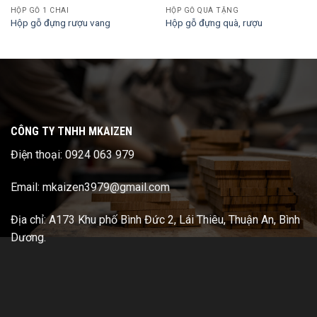
HỘP GỖ 1 CHAI
HỘP GỖ QUÀ TẶNG
Hộp gỗ đựng rượu vang
Hộp gỗ đựng quà, rượu
CÔNG TY TNHH MKAIZEN
Điện thoại: 0924 063 979
Email: mkaizen3979@gmail.com
Địa chỉ: A173 Khu phố Bình Đức 2, Lái Thiêu, Thuận An, Bình
Dương.