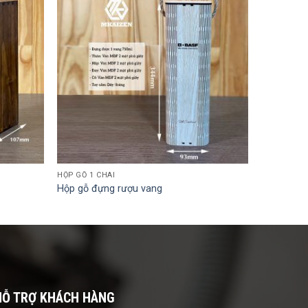
HỘP GỖ 1 CHAI
Hộp gỗ đựng rượu vang
HỖ TRỢ KHÁCH HÀNG