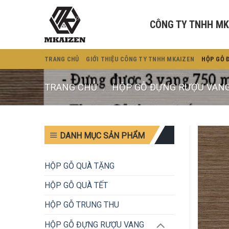
Bỏ
qua
CÔNG TY TNHH MK
nội
dung
TRANG CHỦ
GIỚI THIỆU CÔNG TY TNHH MKAIZEN
HỘP GỖ 
TRANG CHỦ
/
HỘP GỖ ĐỰNG RƯỢU VAN
DANH MỤC SẢN PHẨM
HỘP GỖ QUÀ TẶNG
HỘP GỖ QUÀ TẾT
HỘP GỖ TRUNG THU
HỘP GỖ ĐỰNG RƯỢU VANG