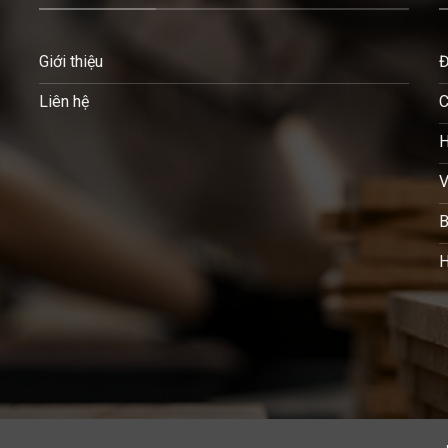
Giới thiệu
Đ
Liên hệ
C
H
V
B
H