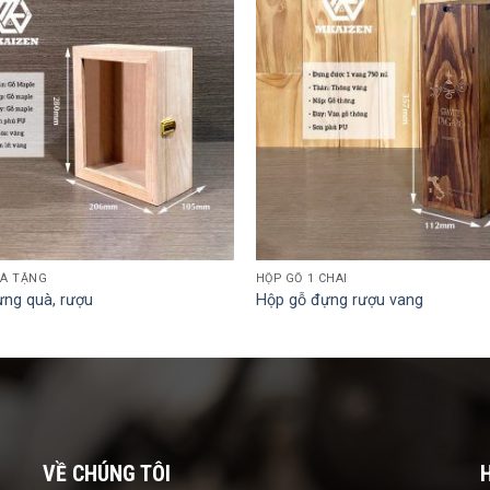
UÀ TẶNG
HỘP GỖ 1 CHAI
ựng quà, rượu
Hộp gỗ đựng rượu vang
VỀ CHÚNG TÔI