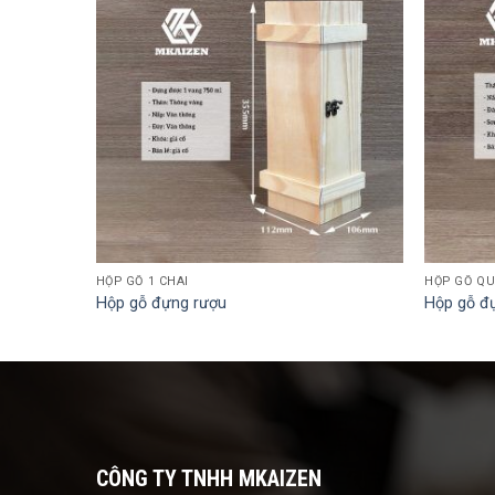
HỘP GỖ 1 CHAI
HỘP GỖ Q
Hộp gỗ đựng rượu
Hộp gỗ đ
CÔNG TY TNHH MKAIZEN