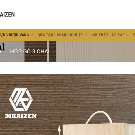
AIZEN
ĐỰNG RƯỢU VANG
QUÀ TẶNG DOANH NGHIỆP
NỘI THẤT LẮP RÁP
G
/
HỘP GỖ 3 CHAI