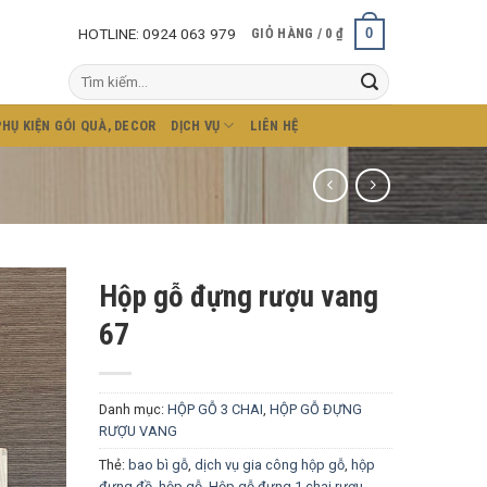
HOTLINE: 0924 063 979
0
GIỎ HÀNG /
0
₫
Tìm
kiếm:
PHỤ KIỆN GÓI QUÀ, DECOR
DỊCH VỤ
LIÊN HỆ
Hộp gỗ đựng rượu vang
67
Danh mục:
HỘP GỖ 3 CHAI
,
HỘP GỖ ĐỰNG
RƯỢU VANG
Thẻ:
bao bì gỗ
,
dịch vụ gia công hộp gỗ
,
hộp
đựng đồ
,
hộp gỗ
,
Hộp gỗ đựng 1 chai rượu