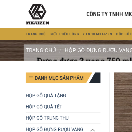
Bỏ
qua
CÔNG TY TNHH MK
nội
dung
TRANG CHỦ
GIỚI THIỆU CÔNG TY TNHH MKAIZEN
HỘP GỖ 
TRANG CHỦ
/
HỘP GỖ ĐỰNG RƯỢU VAN
DANH MỤC SẢN PHẨM
HỘP GỖ QUÀ TẶNG
HỘP GỖ QUÀ TẾT
HỘP GỖ TRUNG THU
HỘP GỖ ĐỰNG RƯỢU VANG