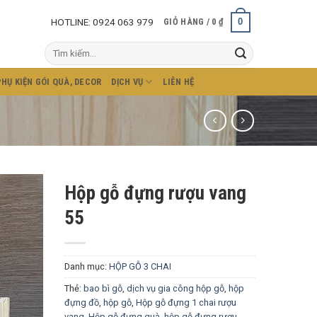
HOTLINE: 0924 063 979
0
GIỎ HÀNG /
0
₫
Tìm
kiếm:
PHỤ KIỆN GÓI QUÀ, DECOR
DỊCH VỤ
LIÊN HỆ
Hộp gỗ đựng rượu vang
55
Danh mục:
HỘP GỖ 3 CHAI
Thẻ:
bao bì gỗ
,
dịch vụ gia công hộp gỗ
,
hộp
đựng đồ
,
hộp gỗ
,
Hộp gỗ đựng 1 chai rượu
vang
,
Hộp gỗ đựng quà
,
hộp gỗ đựng rượu