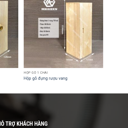
HỘP GỖ 1 CHAI
Hộp gỗ đựng rượu vang
HỖ TRỢ KHÁCH HÀNG