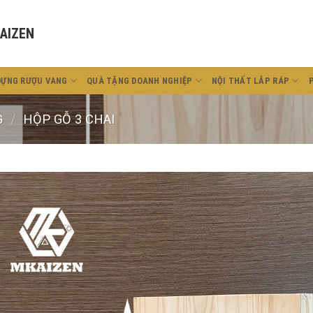
AIZEN
ĐỰNG RƯỢU VANG
QUÀ TẶNG DOANH NGHIỆP
NỘI THẤT LẮP RÁP
G
/
HỘP GỖ 3 CHAI