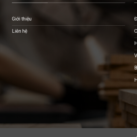
Giới thiệu
Đ
Liên hệ
C
H
V
B
H