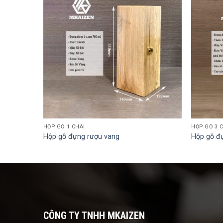
HỘP GỖ 1 CHAI
HỘP GỖ 3 
Hộp gỗ đựng rượu vang
Hộp gỗ đ
CÔNG TY TNHH MKAIZEN