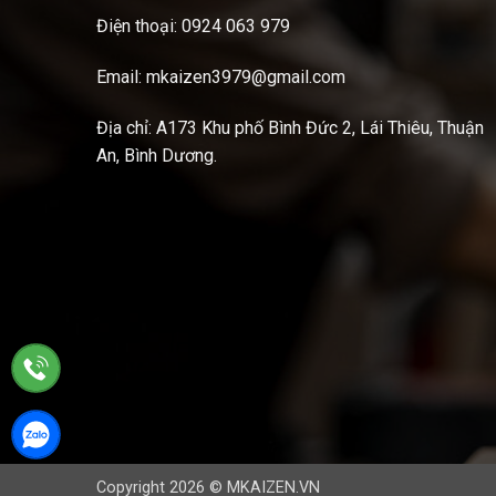
Điện thoại: 0924 063 979
Email: mkaizen3979@gmail.com
Địa chỉ: A173 Khu phố Bình Đức 2, Lái Thiêu, Thuận
An, Bình Dương.
Copyright 2026 © MKAIZEN.VN