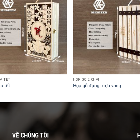
À TẾT
HỘP GỖ 2 CHAI
à tết
Hộp gỗ đựng rượu vang
VỀ CHÚNG TÔI