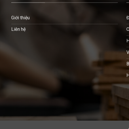
Giới thiệu
Đ
Liên hệ
C
H
V
B
H