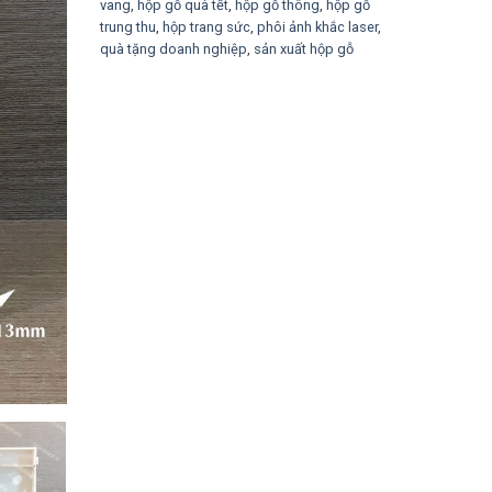
vang
,
hộp gỗ quà tết
,
hộp gỗ thông
,
hộp gỗ
trung thu
,
hộp trang sức
,
phôi ảnh khắc laser
,
quà tặng doanh nghiệp
,
sản xuất hộp gỗ