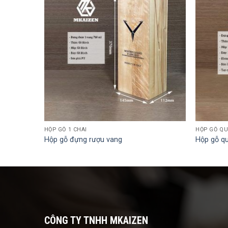
HỘP GỖ 1 CHAI
HỘP GỖ QU
Hộp gỗ đựng rượu vang
Hộp gỗ qu
CÔNG TY TNHH MKAIZEN