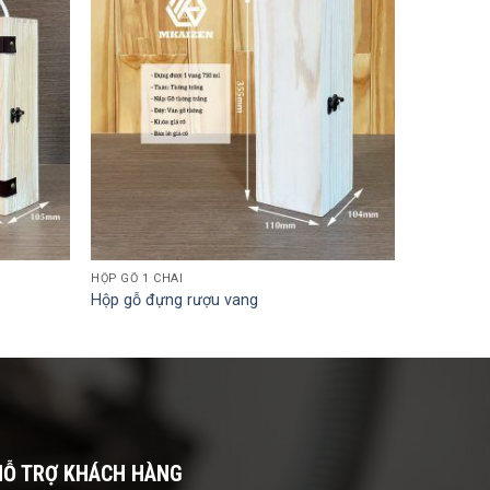
HỘP GỖ 1 CHAI
Hộp gỗ đựng rượu vang
HỖ TRỢ KHÁCH HÀNG