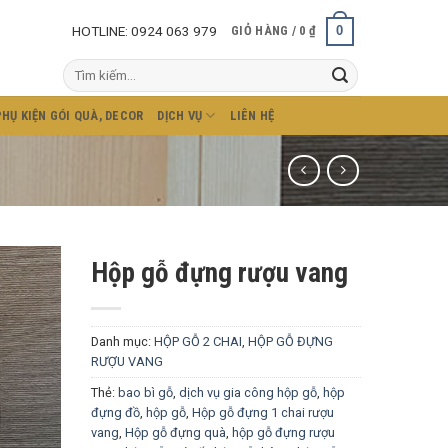
HOTLINE: 0924 063 979
0
GIỎ HÀNG /
0
₫
Tìm
kiếm:
PHỤ KIỆN GÓI QUÀ, DECOR
DỊCH VỤ
LIÊN HỆ
Hộp gỗ đựng rượu vang
Danh mục:
HỘP GỖ 2 CHAI
,
HỘP GỖ ĐỰNG
RƯỢU VANG
Thẻ:
bao bì gỗ
,
dịch vụ gia công hộp gỗ
,
hộp
đựng đồ
,
hộp gỗ
,
Hộp gỗ đựng 1 chai rượu
vang
,
Hộp gỗ đựng quà
,
hộp gỗ đựng rượu