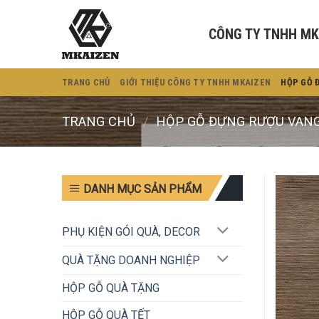
Bỏ
qua
CÔNG TY TNHH MK
nội
dung
TRANG CHỦ
GIỚI THIỆU CÔNG TY TNHH MKAIZEN
HỘP GỖ 
TRANG CHỦ
/
HỘP GỖ ĐỰNG RƯỢU VAN
DANH MỤC SẢN PHẨM
PHỤ KIỆN GÓI QUÀ, DECOR
QUÀ TẶNG DOANH NGHIỆP
HỘP GỖ QUÀ TẶNG
HỘP GỖ QUÀ TẾT