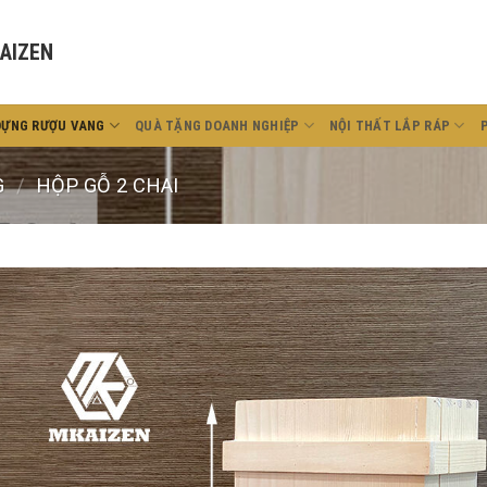
AIZEN
ĐỰNG RƯỢU VANG
QUÀ TẶNG DOANH NGHIỆP
NỘI THẤT LẮP RÁP
G
/
HỘP GỖ 2 CHAI