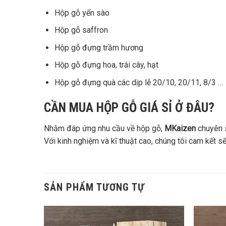
Hộp gỗ yến sào
Hộp gỗ saffron
Hộp gỗ đựng trầm hương
Hộp gỗ đựng hoa, trái cây, hạt
Hộp gỗ đựng quà các dịp lễ 20/10, 20/11, 8/3 …
CẦN MUA HỘP GỖ GIÁ SỈ Ở ĐÂU?
Nhằm đáp ứng nhu cầu về hộp gỗ,
MKaizen
chuyên s
Với kinh nghiệm và kĩ thuật cao, chúng tôi cam kết
SẢN PHẨM TƯƠNG TỰ