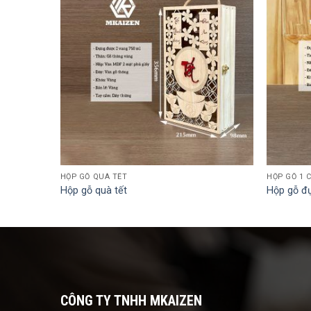
HỘP GỖ QUÀ TẾT
HỘP GỖ 1 
Hộp gỗ quà tết
Hộp gỗ đ
CÔNG TY TNHH MKAIZEN