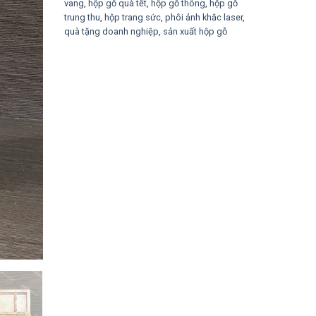
vang
,
hộp gỗ quà tết
,
hộp gỗ thông
,
hộp gỗ
trung thu
,
hộp trang sức
,
phôi ảnh khắc laser
,
quà tặng doanh nghiệp
,
sản xuất hộp gỗ