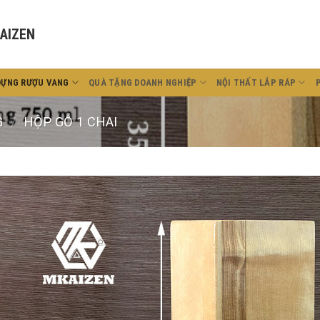
AIZEN
ĐỰNG RƯỢU VANG
QUÀ TẶNG DOANH NGHIỆP
NỘI THẤT LẮP RÁP
G
/
HỘP GỖ 1 CHAI