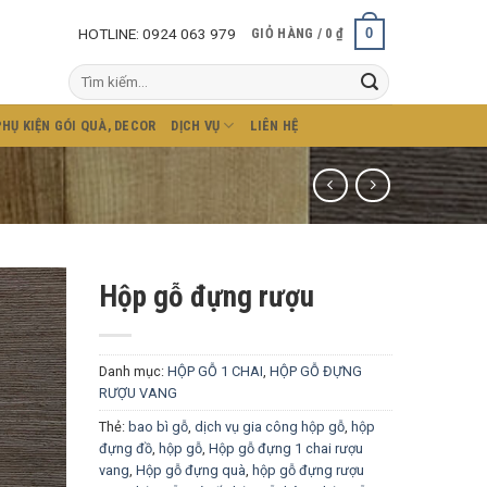
HOTLINE: 0924 063 979
0
GIỎ HÀNG /
0
₫
Tìm
kiếm:
PHỤ KIỆN GÓI QUÀ, DECOR
DỊCH VỤ
LIÊN HỆ
Hộp gỗ đựng rượu
Danh mục:
HỘP GỖ 1 CHAI
,
HỘP GỖ ĐỰNG
RƯỢU VANG
Thẻ:
bao bì gỗ
,
dịch vụ gia công hộp gỗ
,
hộp
đựng đồ
,
hộp gỗ
,
Hộp gỗ đựng 1 chai rượu
vang
,
Hộp gỗ đựng quà
,
hộp gỗ đựng rượu