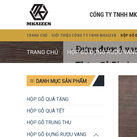
Bỏ
qua
CÔNG TY TNHH MK
nội
dung
TRANG CHỦ
GIỚI THIỆU CÔNG TY TNHH MKAIZEN
HỘP GỖ 
TRANG CHỦ
/
HỘP GỖ ĐỰNG RƯỢU VAN
DANH MỤC SẢN PHẨM
HỘP GỖ QUÀ TẶNG
HỘP GỖ QUÀ TẾT
HỘP GỖ TRUNG THU
HỘP GỖ ĐỰNG RƯỢU VANG