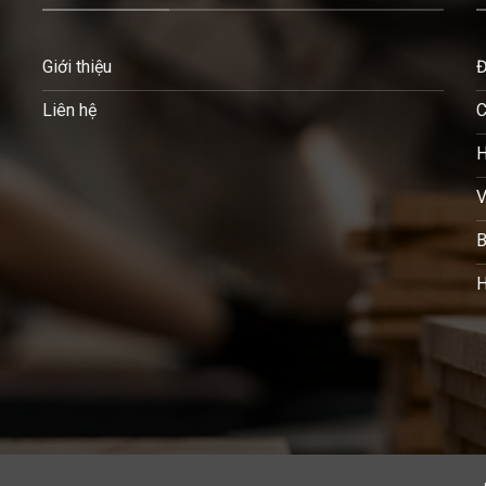
Giới thiệu
Đ
Liên hệ
C
H
V
B
H