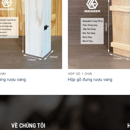
CHAI
HỘP GỖ 1 CHAI
ựng rượu vang
Hộp gỗ đựng rượu vang
VỀ CHÚNG TÔI