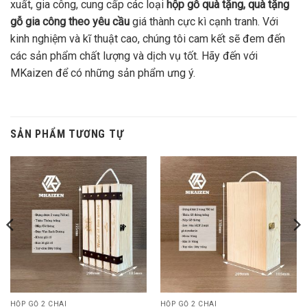
xuất, gia công, cung cấp các loại
hộp gỗ quà tặng, quà tặng
gỗ gia công theo yêu cầu
giá thành cực kì cạnh tranh. Với
kinh nghiệm và kĩ thuật cao, chúng tôi cam kết sẽ đem đến
các sản phẩm chất lượng và dịch vụ tốt. Hãy đến với
MKaizen để có những sản phẩm ưng ý.
SẢN PHẨM TƯƠNG TỰ
HỘP GỖ 2 CHAI
HỘP GỖ 2 CHAI