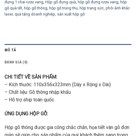
đựng 1 chai rượu vang
,
Hộp gỗ đựng quà
,
hộp gỗ đựng rượu vang
,
hộp
gỗ quà tết
,
hộp gỗ thông
,
hộp gỗ trung thu
,
hộp trang sức
,
phôi ảnh khắc
laser
,
quà tặng doanh nghiệp
,
sản xuất hộp gỗ
MÔ TẢ
ĐÁNH GIÁ (0)
CHI TIẾT VỀ SẢN PHẨM:
– Kích thước: 110x356x323mm (Dày x Rộng x Dài)
– Chất liệu: Gỗ thông nhập khẩu
– Hỗ trợ ship toàn quốc.
ỨNG DỤNG HỘP GỖ:
Hộp gỗ thông được gia công chắc chắn, họa tiết vân gỗ đơn
giản sẽ giúp cho sản phẩm của quý khách thêm sang trọng.