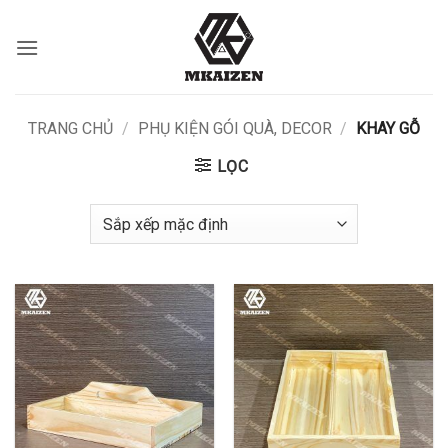
Bỏ
qua
nội
dung
TRANG CHỦ
/
PHỤ KIỆN GÓI QUÀ, DECOR
/
KHAY GỖ
LỌC