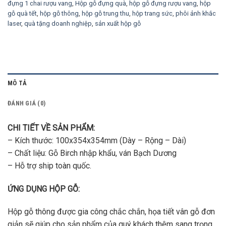
đựng 1 chai rượu vang
,
Hộp gỗ đựng quà
,
hộp gỗ đựng rượu vang
,
hộp
gỗ quà tết
,
hộp gỗ thông
,
hộp gỗ trung thu
,
hộp trang sức
,
phôi ảnh khắc
laser
,
quà tặng doanh nghiệp
,
sản xuất hộp gỗ
MÔ TẢ
ĐÁNH GIÁ (0)
CHI TIẾT VỀ SẢN PHẨM:
– Kích thước: 100x354x354mm (Dày – Rộng – Dài)
– Chất liệu: Gỗ Birch nhập khẩu, ván Bạch Dương
– Hỗ trợ ship toàn quốc.
ỨNG DỤNG HỘP GỖ:
Hộp gỗ thông được gia công chắc chắn, họa tiết vân gỗ đơn
giản sẽ giúp cho sản phẩm của quý khách thêm sang trọng.