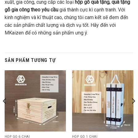
xuất, gia công, cung cấp các loại
hộp gỗ quà tặng, quà tặng
gỗ gia công theo yêu cầu
giá thành cực kì cạnh tranh. Với
kinh nghiệm và kĩ thuật cao, chúng tôi cam kết sẽ đem đến
các sản phẩm chất lượng và dịch vụ tốt. Hãy đến với
MKaizen để có những sản phẩm ưng ý.
SẢN PHẨM TƯƠNG TỰ
HỘP GỖ 6 CHAI
HỘP GỖ 1 CHAI