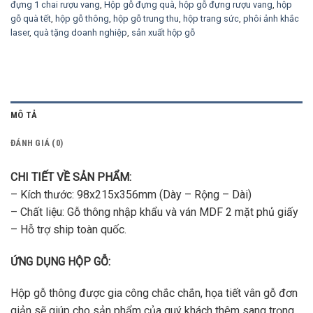
đựng 1 chai rượu vang
,
Hộp gỗ đựng quà
,
hộp gỗ đựng rượu vang
,
hộp
gỗ quà tết
,
hộp gỗ thông
,
hộp gỗ trung thu
,
hộp trang sức
,
phôi ảnh khắc
laser
,
quà tặng doanh nghiệp
,
sản xuất hộp gỗ
MÔ TẢ
ĐÁNH GIÁ (0)
CHI TIẾT VỀ SẢN PHẨM:
– Kích thước: 98x215x356mm (Dày – Rộng – Dài)
– Chất liệu: Gỗ thông nhập khẩu và ván MDF 2 mặt phủ giấy
– Hỗ trợ ship toàn quốc.
ỨNG DỤNG HỘP GỖ:
Hộp gỗ thông được gia công chắc chắn, họa tiết vân gỗ đơn
giản sẽ giúp cho sản phẩm của quý khách thêm sang trọng.