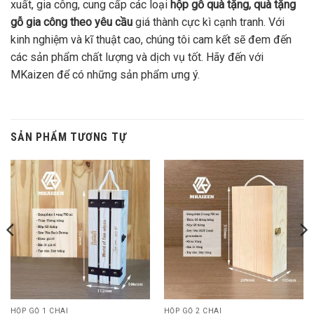
xuất, gia công, cung cấp các loại
hộp gỗ quà tặng, quà tặng
gỗ gia công theo yêu cầu
giá thành cực kì cạnh tranh. Với
kinh nghiệm và kĩ thuật cao, chúng tôi cam kết sẽ đem đến
các sản phẩm chất lượng và dịch vụ tốt. Hãy đến với
MKaizen để có những sản phẩm ưng ý.
SẢN PHẨM TƯƠNG TỰ
HỘP GỖ 1 CHAI
HỘP GỖ 2 CHAI